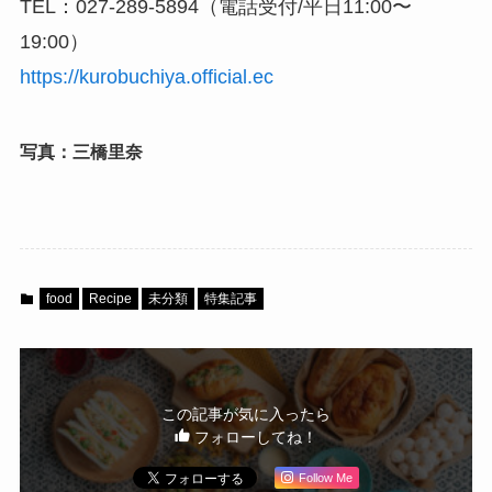
TEL：027-289-5894（電話受付/平日11:00〜
19:00）
https://kurobuchiya.official.ec
写真：三橋里奈
food
Recipe
未分類
特集記事
この記事が気に入ったら
フォローしてね！
Follow Me