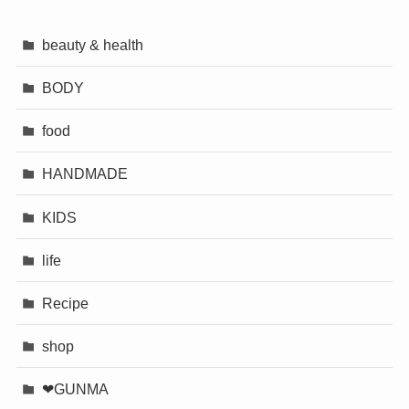
beauty & health
BODY
food
HANDMADE
KIDS
life
Recipe
shop
❤︎GUNMA