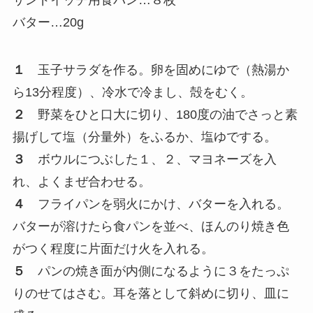
サンドイッチ用食パン…８枚
バター…20g
１
玉子サラダを作る。卵を固めにゆで（熱湯か
ら13分程度）、冷水で冷まし、殻をむく。
２
野菜をひと口大に切り、180度の油でさっと素
揚げして塩（分量外）をふるか、塩ゆでする。
３
ボウルにつぶした１、２、マヨネーズを入
れ、よくまぜ合わせる。
４
フライパンを弱火にかけ、バターを入れる。
バターが溶けたら食パンを並べ、ほんのり焼き色
がつく程度に片面だけ火を入れる。
５
パンの焼き面が内側になるように３をたっぷ
りのせてはさむ。耳を落として斜めに切り、皿に