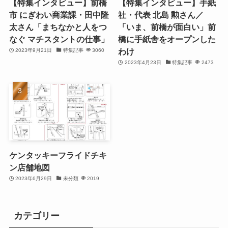
【特集インタビュー】前橋
【特集インタビュー】手紙
市 にぎわい商業課・田中隆
社・代表 北島 勲さん／
太さん「まちなかと人をつ
「いま、前橋が面白い」前
なぐ マチスタントの仕事」
橋に手紙舎をオープンした
わけ
2023年9月21日
特集記事
3060
2023年4月23日
特集記事
2473
ケンタッキーフライドチキ
ン店舗地図
2023年6月29日
未分類
2019
カテゴリー