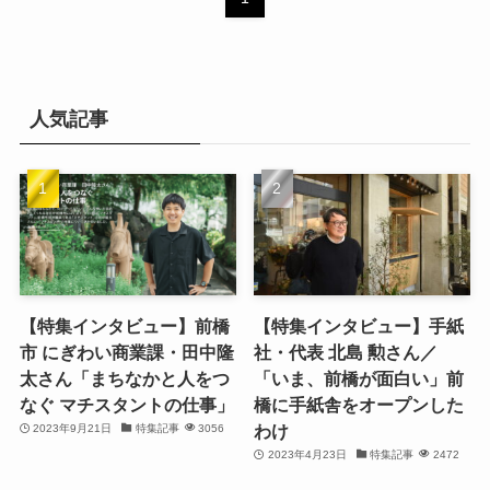
人気記事
【特集インタビュー】前橋
【特集インタビュー】手紙
市 にぎわい商業課・田中隆
社・代表 北島 勲さん／
太さん「まちなかと人をつ
「いま、前橋が面白い」前
なぐ マチスタントの仕事」
橋に手紙舎をオープンした
わけ
2023年9月21日
特集記事
3056
2023年4月23日
特集記事
2472