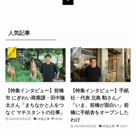
人気記事
【特集インタビュー】前橋
【特集インタビュー】手紙
市 にぎわい商業課・田中隆
社・代表 北島 勲さん／
太さん「まちなかと人をつ
「いま、前橋が面白い」前
なぐ マチスタントの仕事」
橋に手紙舎をオープンした
わけ
2023年9月21日
特集記事
3056
2023年4月23日
特集記事
2472