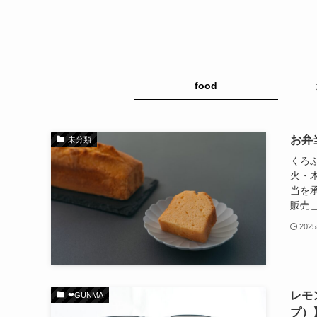
food
お弁
未分類
くろ
火・
当を
販売＿
202
レモ
❤︎GUNMA
プ）