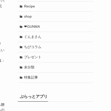
ッパ
元
Recipe
shop
❤︎GUNMA
ぐんまさん
」
ちびコラム
たい
！
プレゼント
真：
未分類
特集記事
ぷらっとアプリ
」
へ贈
もの