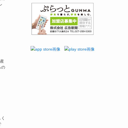
ン
】
崎産
らの
しく
で