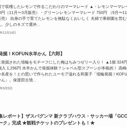
園で収穫したレモンで作るこだわりのマーマレード ▲・レモンマーマレ
50円（11月〜3月販売）・グリーンレモンマーマレード 750円 （9月〜1
販売） 自身の手で育てたレモンを無駄なくおいしく 夫婦で果樹園を営む
。少しのキズで選外...
4年11月14日
発掘！KOFUN水羊かん【六郎】
発掘された埴輪をモチーフにした梅はちみつゼリー入り！ ▲1個 324円
個入 1,296円 水羊かんで発掘体験？シャベル型スプーンが本格的！ 高崎
い名産を！との思いで作られたユーモア溢れる和菓子「埴輪発掘！KOFU
ん」。保渡田古墳...
4年9月5日
集レポート】ザスパグンマ 新クラブハウス・サッカー場「GC
ーク」完成 ★観戦チケットのプレゼントも！★