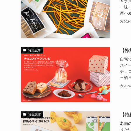
ャラ
ー味
産小麦
202
【特
特集記事
自宅
スイ
チョ
三橋
202
【特
特集記事
老舗
りた