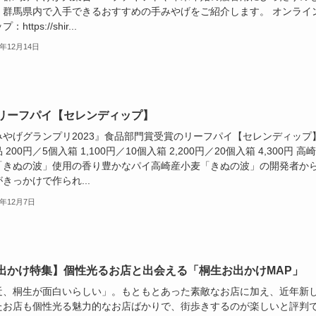
、群馬県内で入手できるおすすめの手みやげをご紹介します。 オンライ
https://shir...
3年12月14日
リーフパイ【セレンディップ】
みやげグランプリ2023』食品部門賞受賞のリーフパイ【セレンディップ
 200円／5個入箱 1,100円／10個入箱 2,200円／20個入箱 4,300円 高
「きぬの波」使用の香り豊かなパイ高崎産小麦「きぬの波」の開発者か
きっかけで作られ...
3年12月7日
出かけ特集】個性光るお店と出会える「桐生お出かけMAP」
近、桐生が面白いらしい」。もともとあった素敵なお店に加え、近年新
たお店も個性光る魅力的なお店ばかりで、街歩きするのが楽しいと評判