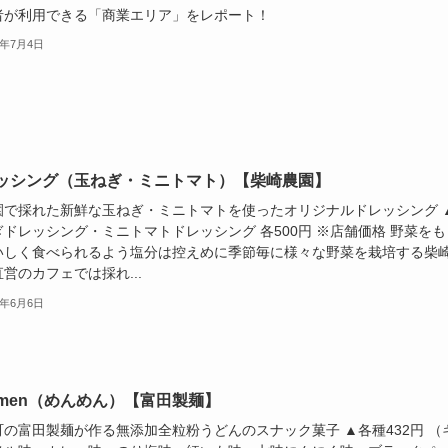
者が利用できる「商業エリア」をレポート！
4年7月4日
ッシング（玉ねぎ・ミニトマト）【柴崎農園】
園で採れた新鮮な玉ねぎ・ミニトマトを使ったオリジナルドレッシング 
ドレッシング・ミニトマトドレッシング 各500円 ※店舗価格 野菜をも
いしく食べられるよう塩分は控えめに季節毎に様々な野菜を栽培する柴
営のカフェでは採れ...
4年6月6日
nmen（めんめん）【富田製麺】
町の富田製麺が作る無添加全粒粉うどんのスナック菓子 ▲各種432円 （