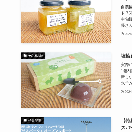
自農
ド 7
中旬
藤さん
202
埴輪
❤︎GUNMA
実際に
1箱3
新し
水羊か
202
【特
特集記事
スパ