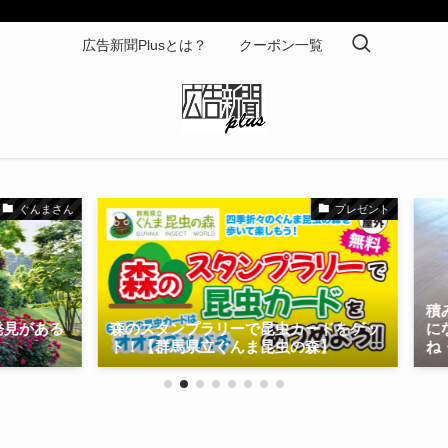
広告新聞Plusとは？
クーポン一覧
ぐんまさん
プレゼント
積み木
がある
森のスタンプラリーで昆虫カードをゲッ
になっ
ト！【群馬県立ぐんま昆虫の森】
ね・レ