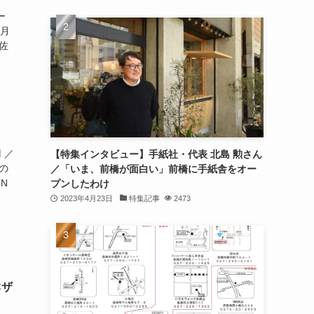
ー
1月
佐
 ／
【特集インタビュー】手紙社・代表 北島 勲さん
の
／「いま、前橋が面白い」前橋に手紙舎をオー
N
プンしたわけ
2023年4月23日
特集記事
2473
Cザ