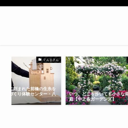
ぐんまさん
」に刻まれた前橋の生糸を
糸づくり体験センター・八
いつ、どこを歩いても小さな発見
庭【中之条ガーデンズ】