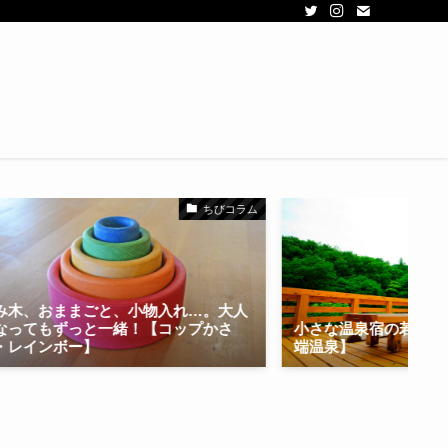
ちびコラム
、おままごと、小物入れ…。大人
てもずっと一緒！【コップかさ
小さな温泉宿の若女将は高
インボー】
端温泉】