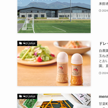
来館
202
ドレ
❤︎GUNMA
自農
玉ねぎ
とお
園。直
202
me
❤︎GUNMA
甘楽