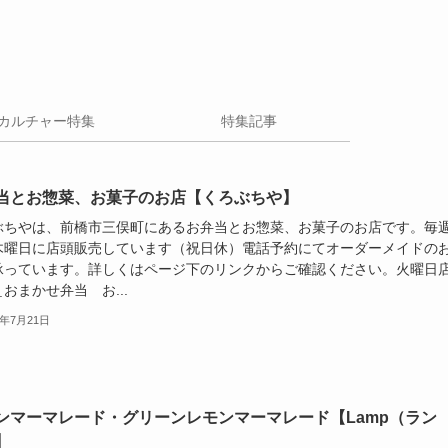
カルチャー特集
特集記事
当とお惣菜、お菓子のお店【くろぶちや】
ぶちやは、前橋市三俣町にあるお弁当とお惣菜、お菓子のお店です。毎
木曜日に店頭販売しています（祝日休）電話予約にてオーダーメイドの
承っています。詳しくはページ下のリンクからご確認ください。火曜日
おまかせ弁当 お...
5年7月21日
ンマーマレード・グリーンレモンマーマレード【Lamp（ラン
】