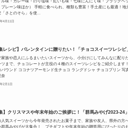
メル味・カレー味・のり塩味・紅いも味・七味にんにく味・ブラックペ
・プレーン味ほか） 手軽に食べられ、種類も豊富！手土産にも最適！地
「さとのそら」を使...
4年4月11日
集レシピ】バレンタインに贈りたい！「チョコスイーツレシピ
で家族や恋人にふるまいたいスイーツから、小分けにしてみんなに配り
ーツまで、チョコレートが主役の４種のスイーツレシピをご紹介します
コパウンド ココナツアーモンド生チョコ ラングドシャ チョコプリン 写
里奈
4年2月1日
集】クリスマスや年末年始のご挨拶に！「群馬みやげ2023-24
の人気スイーツから今年発売されたお菓子まで、家族や友人、県外の方
い群馬みやげが大集合！ プチギフトや年末年始の贈答用にぴったりの