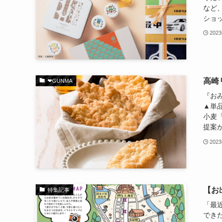
など
ショップ：
202
高崎
❤︎GUNMA
『お
▲単品
小麦
提案が
202
【お
特集記事
「最
でき